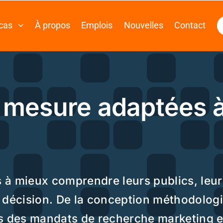
opos
Emplois
Nouvelles
Contact
Connexion
Soumission
ure adaptées à
comprendre leurs publics, leurs
 De la conception méthodologique
ndats de recherche marketing et
trevues, panels, collecte terrain,
lyses sectorielles.