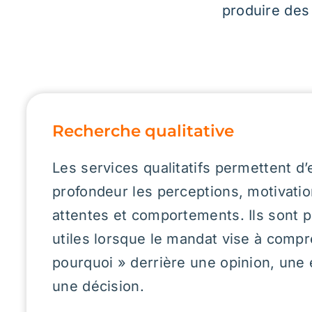
utiles lorsque le mandat vise à comprendre le «
pourquoi » derrière une opinion, une expérience
une décision.
Entrevues individuelles et entretiens semi-
dirigés
pour approfondir des sujets.
Groupes de discussion, ateliers et consulta
de groupe
pour des échanges collectifs.
Tests utilisateurs, UX et observation de
parcours.
Recrutement de participants
faire vos prop
entrevues, groupes et tests UX ou nous lai
le soin de les réaliser.