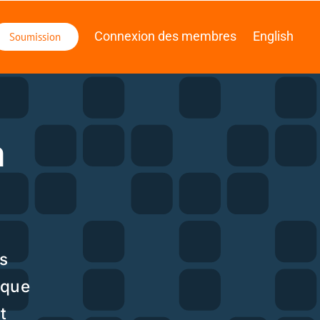
 des membres
English