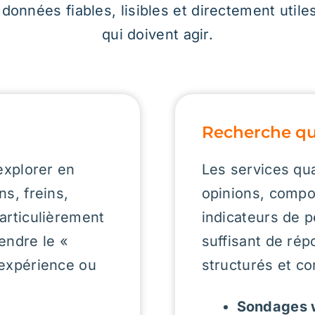
suffisant de répondants pour produire 
 ou
structurés et comparables.
Sondages web, téléphoniques et 
comme modes de collecte de son
Sondages de satisfaction, mobilis
tions
marque employeur,
pour différent
d’affaires.
Études de provenance, achaland
retombées économiques et interc
res
comme études d’attractions touri
sser
événementielles.
Gestion de panel et programmat
capacités de collecte et de struct
méthodologique.