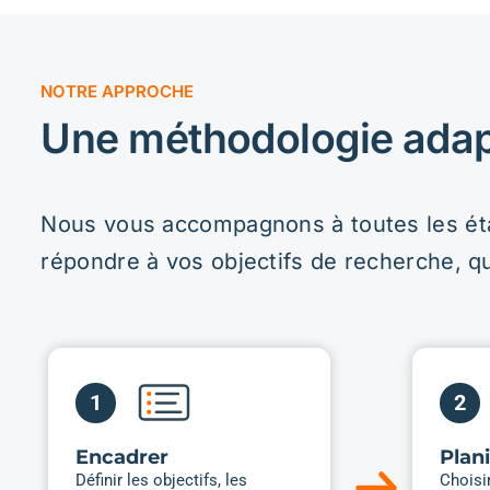
OFFRE CLÉ-EN-MAIN
Choisir le bon service selon v
Nos offres clé-en-main sont conçues pour répondre
de l’industrie et rapidement venir combler un besoi
Études de provenance,
Entre
d’achalandage et de
grou
retombées
Compre
percept
Mesurez qui fréquente votre attraction
attente
touristique, festival ou événement et
clients.
obtenez des données qui appuient vos
décisions.