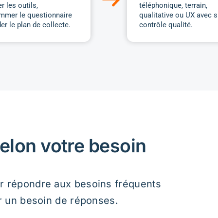
utement
Tests modérés
ation
Rapport de recomm
yse et recommandations
Découvrir ce servic
es de marque
Création et ges
oyeur
panels propriét
nez comment votre organisation
Développez un bassin
rçue comme employeur et
qualifiés à consulter 
ez votre attractivité.
partir de listes que v