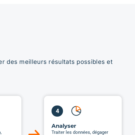
rs et
pplication, un
 de service avec de
elon critères