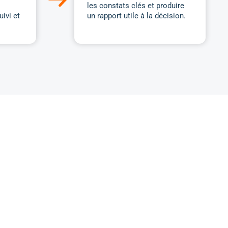
andations UX
e
tion de
aires
 de répondants
régulièrement, à
ous détenez déjà ou