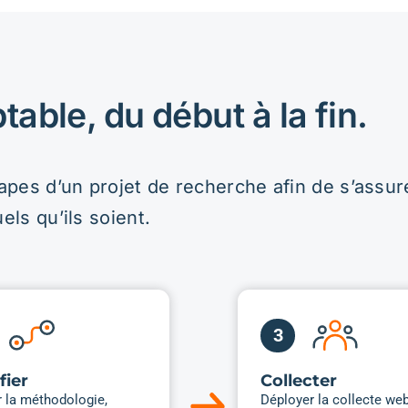
otre besoin
 aux besoins fréquents
n de réponses.
vues individuelles et
Tests utilisateu
pes de discussion
recherche UX
nez en profondeur les
Évaluez un site, une a
ions, freins, motivations et
prototype ou parcours
s de vos publics cibles et de vos
vrais utilisateurs.
Recrutement ciblé s