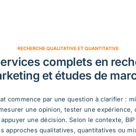
g et études de marché
par une question à clarifier : mieux connaître
e opinion, tester une expérience, documenter un
e décision. Selon le contexte, BIP Recherche
 qualitatives, quantitatives ou mixtes afin de
bles, lisibles et directement utiles aux équipes
qui doivent agir.
Recherche quantitative
Les services quantitatifs permettent 
opinions, comportements, niveaux de s
ment
indicateurs de performance auprès d’