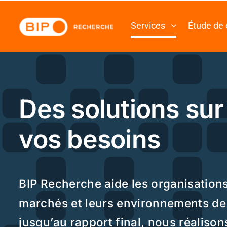
Passer
au
Services
Étude de cas
À pr
contenu
Des solutions sur mes
vos besoins
BIP Recherche aide les organisations à mieux 
marchés et leurs environnements de décision.
jusqu’au rapport final, nous réalisons des ma
d’études de marché qui combinent sondages, en
tests utilisateurs, études d’achalandage et ana