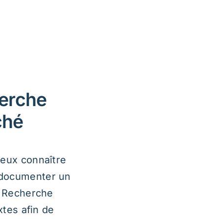
de mesurer des
atisfaction ou
un volume