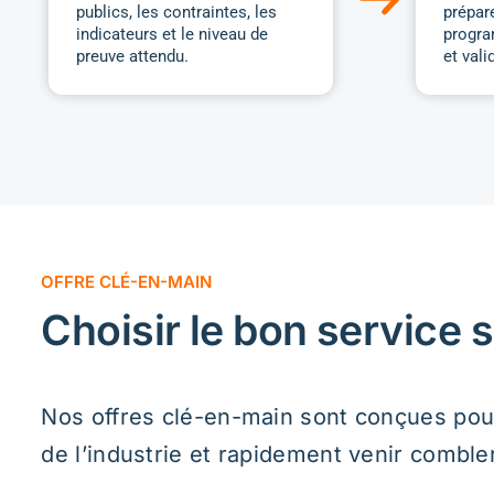
Recr
Anim
Intercepts terrain
Anal
Comptage et observation
Rapports pour partenaires publics,
dossiers de financements et de
commandites.
Découvrir ce service
Sondages de mobilisation
Étud
interne
empl
Mesurez l’engagement, les irritants, les
Compre
attentes et les priorités d’action de vos
est pe
employés ou membres.
amélior