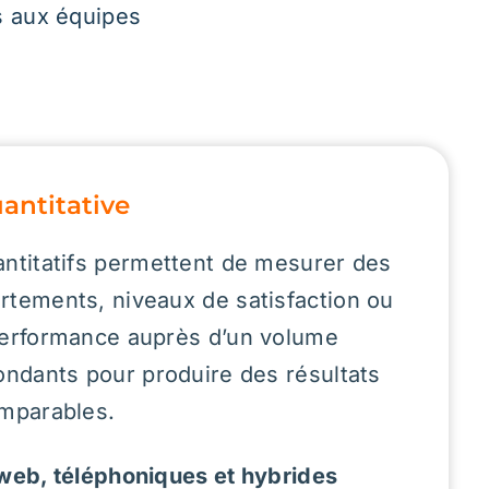
des résultats
hybrides
dage.
ation et
s objectifs
age,
epts terrain
stiques ou
ion
comme
uration