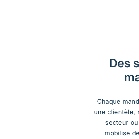
marketin
Chaque mandat commence 
une clientèle, mesurer un
secteur ou appuyer un
mobilise des approches
produire des données fia
Recherche qualitative
Les services qualitatifs permettent d’explorer en
profondeur les perceptions, motivations, freins,
attentes et comportements. Ils sont particulière