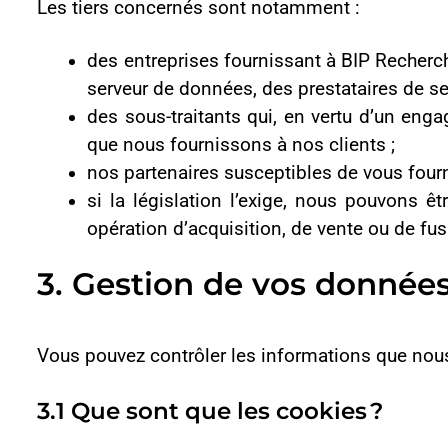
notamment des cookies servant à la collecte d’informations à 
sociaux, à l’amélioration de l’expérience utilisateur (par exe
de discussion instantanée.
Gestion du consentement
Lors de votre première visite sur l’un de nos sites, un bandea
permettre de choisir vos préférences.
Vous pouvez à tout moment modifier ou retirer votre consente
Aucun cookie non essentiel (analyse, publicité, médias, etc.) 
Cette approche assure la conformité de BIP Recherche à la Lo
3.3 Comment contrôler les cookies ?
Vous pouvez modifier les paramètres de votre navigateur po
d’utiliser notre site Web de la manière prévue ou d’accéder à 
3.4 Vos droits en matière de données perso
Vous disposez d’un certain nombre de droits concernant vos d
la législation locale sur la protection des données, cela peut i