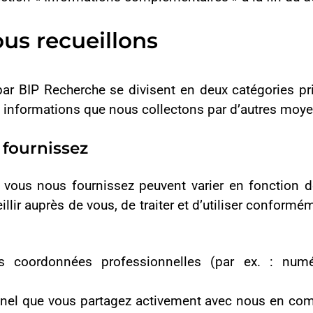
urnissez peuvent varier en fonction de vos interactions et de v
ous, de traiter et d’utiliser conformément à la présente Politique
es professionnelles (par ex. : numéro de téléphone, adres
s partagez activement avec nous en complétant des formulaires su
nt un e-mail, en laissant des messages vocaux, ou en utilisant 
transmis dans le cadre d’une candidature à un poste chez BIP Reche
ntiellement pertinente dans le cadre de votre relation avec BIP 
.
tres sources
s également être amenés à recueillir des informations auprès de t
emple :
menés à collecter des informations à caractère personnel vous
qu’auprès de tiers, notamment nos partenaires.