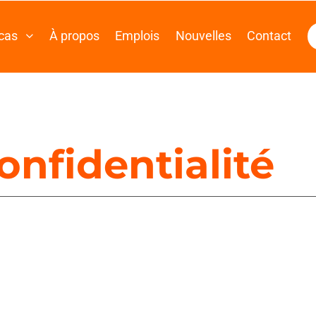
opos
Emplois
Nouvelles
Contact
Connexion
Soumission
dentialité
privée. Lorsque vous accédez à notre site Web, utilisez nos pr
us sommes susceptibles de recueillir et traiter des informatio
 confidentialité expose les grandes lignes du traitement des do