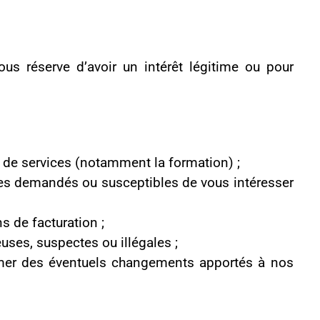
ite de votre part.
èdent à ce traitement
ection adéquat de vos
le : des hébergeurs de
es marketing;
ervices professionnels
urs, dans le cas d’une