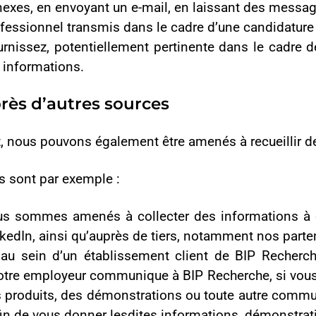
 établissement client de BIP Recherche (actuel ou ancien) tout
eur communique à BIP Recherche, si vous êtes un employé d’une ent
es démonstrations ou toute autre communication, toutes les infor
onner lesdites informations, démonstration de produit ou autre c
me la majorité des opérateurs de sites Web, BIP Recherche recu
in d’optimiser l’expérience des visiteurs et d’améliorer en per
ite Web (www.bip-sondage.com) ou aux pages associées, nous s
action avec le site : URL des pages Web que vous avez visitées, U
nombre de clics, type de plateforme, données de localisation et t
ez notre site Web (www.bip-sondage.com), nous recueillons, de ma
esse IP ou de toute autre information d’identification de l’app
on.
mations
otre consentement ou, si nécessaire, pour nous conformer à des 
mbres du personnel de BIP Recherche ayant un besoin légitime de
lement tenus à des obligations de confidentialité.