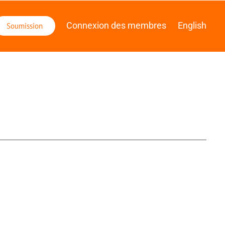
 des membres
English
oduits et services ou
ns vous concernant («
nnées effectué par BIP