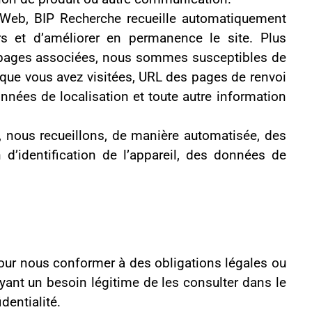
érêt légitime ou pour
 formation) ;
les de vous intéresser
es ;
ements apportés à nos
inées. Les périodes de