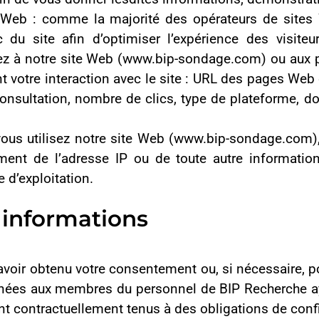
ition d’avoir obtenu votre accord, sous réserve d’avoir un int
urniture d’informations, de produits et de services (notamment la
s ou des offres liées à de futurs services demandés ou susceptib
nt à BIP Recherche, notamment à des fins de facturation ;
curité et empêcher les activités frauduleuses, suspectes ou illégal
al avec vous, y compris pour vous informer des éventuels chang
 caractère personnel
que nécessaire pour atteindre les finalités initialement déterm