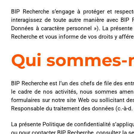
Recherche et vous informe de vos droits y afférents.
Qui sommes-nou
BIP Recherche est l’un des chefs de file des entreprises qu
le cadre de nos activités, nous sommes amenés à recueilli
formulaires sur notre site Web ou sollicitant des informatio
Responsable du traitement des données (c.-à-d. la partie qui 
La présente Politique de confidentialité s’applique à BIP Re
ou pour contacter BIP Recherche, consultez la section « Inf
1. Les informations que nous rec
Les données à caractère personnel recueillies par BIP Reche
fournissez activement à BIP Recherche et (2) les information
1.1 Les informations que vous nous fourniss