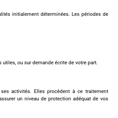
el au tiers concerné.
. Il permet au site de
période déterminée, de
’autre.
acés à la fermeture du
lyser le comportement
 contrôle. Cela inclut