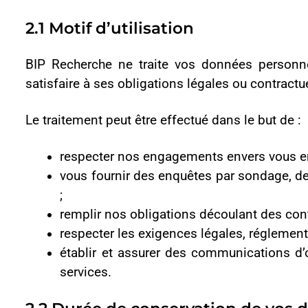
la portée de la finalité,
les obligations contractuelles, les besoins opérationnel
les motifs légaux et les obligations d’archivage.
Nous supprimerons ou anonymiserons les informations personne
2.3 Avec qui partageons-nous vos données à
BIP Recherche s’appuie sur un nombre limité de prestatair
conformément aux instructions transmises par BIP Recherch
données, dans le respect des obligations réglementaires.
Les tiers concernés sont notamment :
des entreprises fournissant à BIP Recherche des servic
serveur de données, des prestataires de services inform
des sous-traitants qui, en vertu d’un engagement de c
que nous fournissons à nos clients ;
nos partenaires susceptibles de vous fournir des infor
si la législation l’exige, nous pouvons être amenés à 