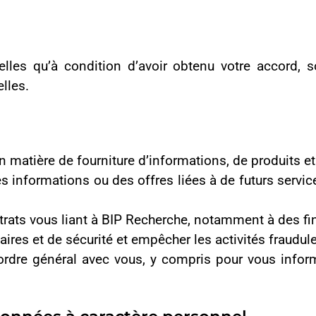
s,
lles lorsqu’elles ne nous seront plus utiles, ou sur demande écr
 caractère personnel ?
es de services tiers pour développer ses activités. Elles proc
e et sont contractuellement tenues d’assurer un niveau de prot
es clés dans le cadre de ses obligations commerciales, par exemp
atiques et d’infrastructure ou d’hébergement vidéo, ou des servic
onfidentialité avec BIP Recherche, nous aident à maximiser les s
mations, services ou produits accessoires ou complémentaires ;
partager les informations personnelles avec des tiers. Par aille