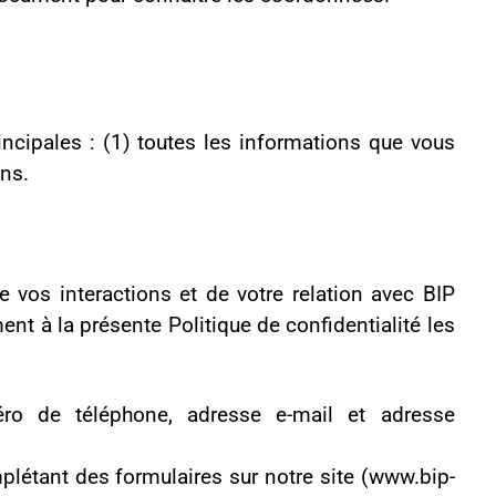
otre relation avec BIP
 de confidentialité les
se e-mail et adresse
r notre site (www.bip-
une autre méthode ;
rche ;
Recherche, et qui nous
iers.
 concernant auprès de