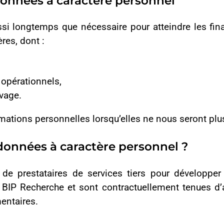
urrons transférer tout ou partie de vos données à caractère personn
actère personnel
otre sujet de plusieurs manières.
dinateur ou appareil mobile lorsque vous visitez un site Internet
e, la taille de police et autres préférences d’affichage) sur une 
er à nouveau lorsque vous visitez le site ou naviguez d’une page à l
echerche.com utilisent des cookies de session (généralement eff
connaître les visiteurs réguliers.
iorer votre expérience de navigation sur ses sites web et d’ana
vement à des fins internes et ne sont pas partagées avec des tiers.
iliser leurs propres cookies, sur lesquels BIP Recherche n’a aucun