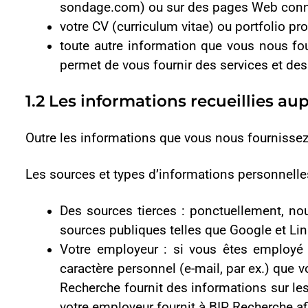
Votre employeur : si vous êtes employé au sein d’un
caractère personnel (e-mail, par ex.) que votre employ
Recherche fournit des informations sur les produits, d
votre employeur fournit à BIP Recherche afin de vous d
Des informations sur l’utilisation du site Web : com
certaines informations relatives au trafic du site af
précisément, chaque fois que vous accédez à notre s
collecter les données suivantes concernant votre inter
et de sortie, pages consultées, durée de consultation, 
liée à votre utilisation du site Web.
Des informations sur l’appareil : lorsque vous utilis
informations techniques. Il s’agit notamment de l’adr
géolocalisation et de la version du système d’exploitati
2. Notre utilisation de vos infor
Nous ne partageons vos informations qu’après avoir obtenu v
contractuelles. Nous limitons l’accès à vos données aux me
cadre de leurs fonctions. Tous nos employés sont contractuel