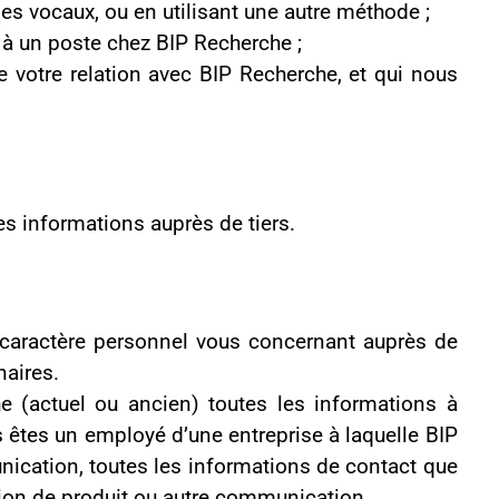
es les informations à
reprise à laquelle BIP
mations de contact que
ommunication.
eille automatiquement
manence le site. Plus
ommes susceptibles de
RL des pages de renvoi
oute autre information
nière automatisée, des
areil, des données de
obligations légales ou
 les consulter dans le