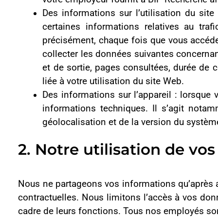
2.1 Motif d’utilisation
BIP Recherche ne traite vos données personnelles qu’à cond
satisfaire à ses obligations légales ou contractuelles.
Le traitement peut être effectué dans le but de :
respecter nos engagements envers vous en matière de fo
vous fournir des enquêtes par sondage, des information
;
remplir nos obligations découlant des contrats vous lia
respecter les exigences légales, réglementaires et de sé
établir et assurer des communications d’ordre génér
services.
2.2 Durée de conservation de vos données à
BIP Recherche conservera vos informations aussi longtemps 
conservation varient en fonction de certains critères, dont :