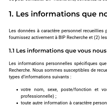
Les informations personnelles spécifiques que vous nous fo
Recherche. Nous sommes susceptibles de recueillir auprès de v
types d’informations suivants :
votre nom, sexe, poste/fonction et vos coordonné
professionnelle) ;
toute autre information à caractère personnel que vou
sondage.com) ou sur des pages Web connexes, en envoya
votre CV (curriculum vitae) ou portfolio professionnel 
toute autre information que vous nous fournissez, pote
permet de vous fournir des services et des informations
1.2 Les informations recueillies auprès d’au
Outre les informations que vous nous fournissez, nous pouvon
Les sources et types d’informations personnelles sont par ex
Des sources tierces : ponctuellement, nous sommes a
sources publiques telles que Google et LinkedIn, ainsi 