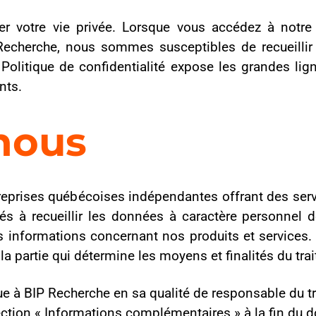
s
ébécoises indépendantes offrant des services complets d’enquête
r les données à caractère personnel des participants, des pers
ns concernant nos produits et services. Dans ces situations, nou
détermine les moyens et finalités du traitement).
cherche en sa qualité de responsable du traitement des données. Po
ormations complémentaires » à la fin du document pour connaître l
ueillons
rche se divisent en deux catégories principales : (1) toutes les
s que nous collectons par d’autres moyens.
ez