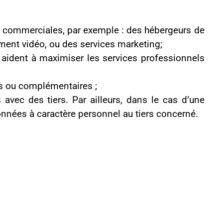
artage sur les réseaux
re l’accès à un service
 des cookies et de vous
 de chaque page.
ne pas être en mesure
erche. Sous réserve de