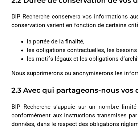
opération d’acquisition, de vente ou de fusion, nous po
3. Gestion de vos données à car
Vous pouvez contrôler les informations que nous détenons à v
3.1 Que sont que les cookies ?
Un cookie est un petit fichier texte enregistré sur votre or
mémoriser vos actions et vos préférences (telles que la langu
façon à ce que vous n’ayez pas à les répéter ou à les paramétr
3.2 Comment utilisons-nous les cookies ?
Les sites https://biprecherche.com et https://portail.bipr
navigateur) ainsi que des cookies permanents permettant de re
L’utilisation de ces cookies permet à BIP Recherche d’amél
général des visiteurs. Ces informations sont utilisées exclusi
Certains de nos prestataires de services peuvent toutefois ut